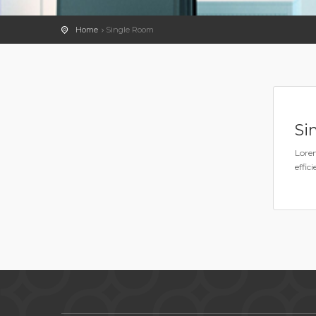
Home
Single Room
Si
Lorem
effici