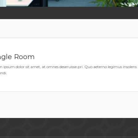
ngle Room
 ipsum dolor sit amet, at omnes deseruisse pri. Quo aeterno legimus insolens a
endi.